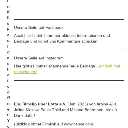
m
i
n
i
n
l
z
K
a
i
li
b
d
c
y
Unsere Seite auf Facebook
e
k
r
i
a
Auch hier findet ihr immer aktuelle Informationen und
i
n
u
Beiträge und könnt uns Kommentare schicken.
n
D
f
t
e
d
h
u
a
Unsere Seite auf Instagram
…
t
s
Hier gibt es immer spannende neue Beiträge…
einfach mal
s
F
reinschauen!
c
o
h
t
l
o
a
ö
n
ff
d
n
Ein Filmclip über Lotta e.V.
(Juni 2023) von Arbina Alija,
“
e
Jolina Klokow, Paula Thiel und Mirjana Behrmann. Vielen
t
Dank dafür!
Y
(Bildklick öffnet Filmlink auf www.canva.com)
o