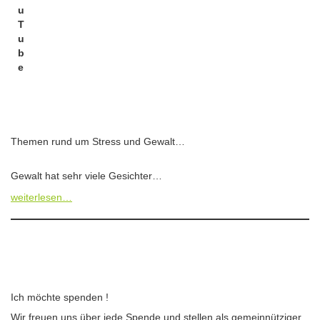
u
T
u
b
e
Themen rund um Stress und Gewalt…
Gewalt hat sehr viele Gesichter…
weiterlesen…
Ich möchte spenden !
Wir freuen uns über jede Spende und stellen als gemeinnütziger