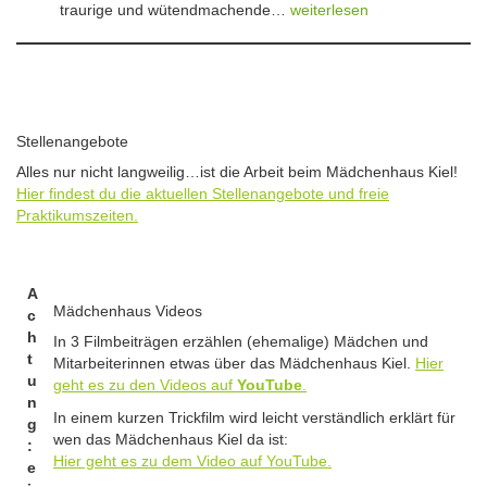
r
e
B
traurige und wütendmachende…
weiterlesen
u
H
a
l
r
r
!
l
a
o
D
e
P
s
e
“
e
c
m
-
s
h
o
G
c
ü
Stellenangebote
a
e
h
r
m
Alles nur nicht langweilig…ist die Arbeit beim Mädchenhaus Kiel!
d
e
e
8
Hier findest du die aktuellen Stellenangebote und freie
e
l
„
.
Praktikumszeiten.
n
K
M
k
e
ä
f
i
r
e
n
A
z
i
Mädchenhaus Videos
e
c
2
e
m
h
0
In 3 Filmbeiträgen erzählen (ehemalige) Mädchen und
r
e
t
2
Mitarbeiterinnen etwas über das Mädchenhaus Kiel.
Hier
a
h
u
6
geht es zu den Videos auf
YouTube
.
m
r
n
S
In einem kurzen Trickfilm wird leicht verständlich erklärt für
-
g
t
wen das Mädchenhaus Kiel da ist:
F
:
e
Hier geht es zu dem Video auf YouTube.
e
e
i