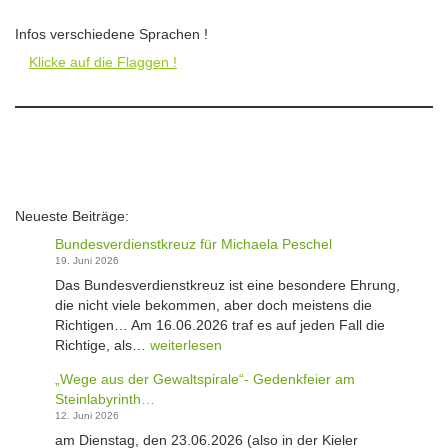
Infos verschiedene Sprachen !
Klicke auf die Flaggen !
Neueste Beiträge:
Bundesverdienstkreuz für Michaela Peschel
19. Juni 2026
Das Bundesverdienstkreuz ist eine besondere Ehrung,
die nicht viele bekommen, aber doch meistens die
Richtigen… Am 16.06.2026 traf es auf jeden Fall die
B
Richtige, als…
weiterlesen
u
„Wege aus der Gewaltspirale“- Gedenkfeier am
n
Steinlabyrinth…
d
12. Juni 2026
e
am Dienstag, den 23.06.2026 (also in der Kieler
s