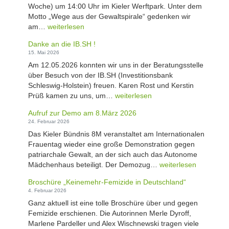
Woche) um 14:00 Uhr im Kieler Werftpark. Unter dem
v
Motto „Wege aus der Gewaltspirale“ gedenken wir
e
„
am…
weiterlesen
r
W
d
Danke an die IB.SH !
e
i
15. Mai 2026
g
e
Am 12.05.2026 konnten wir uns in der Beratungsstelle
e
n
über Besuch von der IB.SH (Investitionsbank
a
s
Schleswig-Holstein) freuen. Karen Rost und Kerstin
u
t
D
Prüß kamen zu uns, um…
weiterlesen
s
k
a
d
r
Aufruf zur Demo am 8.März 2026
n
e
e
24. Februar 2026
k
r
u
Das Kieler Bündnis 8M veranstaltet am Internationalen
e
G
z
Frauentag wieder eine große Demonstration gegen
a
e
f
patriarchale Gewalt, an der sich auch das Autonome
n
w
ü
A
Mädchenhaus beteiligt. Der Demozug…
weiterlesen
d
a
r
u
i
l
Broschüre „Keinemehr-Femizide in Deutschland“
M
f
e
t
4. Februar 2026
i
r
I
s
c
Ganz aktuell ist eine tolle Broschüre über und gegen
u
B
p
h
Femizide erschienen. Die Autorinnen Merle Dyroff,
f
.
i
a
Marlene Pardeller und Alex Wischnewski tragen viele
z
S