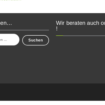
hen…
Wir beraten auch o
!