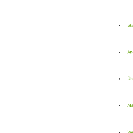
Zum
Inhalt
springen
Sta
An
Üb
Akt
Ve