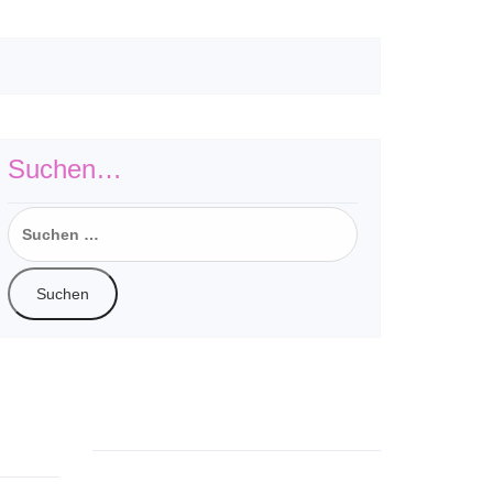
Suchen…
Suchen
nach:
line
Wir werden…