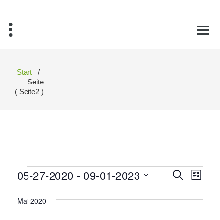
Zum
Inhalt
springen
Start
/
Seite
( Seite2 )
Veranstaltungen
05-27-2020
 - 
09-01-2023
Verans
Ver
Suche
Liste
Datum
Ans
Suche
wählen.
Mai 2020
Nav
und