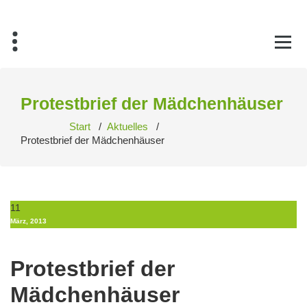
Zum
Inhalt
springen
Protestbrief der Mädchenhäuser
Start
/
Aktuelles
/
Protestbrief der Mädchenhäuser
11
März, 2013
Protestbrief der
Mädchenhäuser