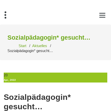
Zum
Inhalt
springen
Sozialpädagogin* gesucht…
Start
/
Aktuelles
/
Sozialpädagogin* gesucht…
20
Apr., 2022
Sozialpädagogin*
gesucht…