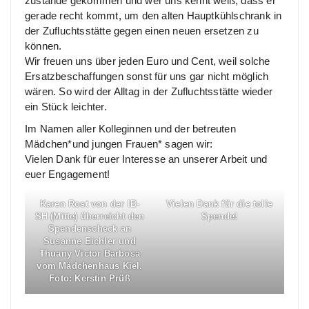
zustande gekommen und wer uns kennt weiß, dass er
gerade recht kommt, um den alten Hauptkühlschrank in
der Zufluchtsstätte gegen einen neuen ersetzen zu
können.
Wir freuen uns über jeden Euro und Cent, weil solche
Ersatzbeschaffungen sonst für uns gar nicht möglich
wären. So wird der Alltag in der Zufluchtsstätte wieder
ein Stück leichter.
Im Namen aller Kolleginnen und der betreuten
Mädchen*und jungen Frauen* sagen wir:
Vielen Dank für euer Interesse an unserer Arbeit und
euer Engagement!
Karen Rost von der IB-
Vielen Dank für die tolle
SH (Mitte) überreicht den
Spende!
Spendenscheck an
Susanne Eichler und
Thuany Victor Barbosa
vom Mädchenhaus Kiel.
Foto: Kerstin Prüß