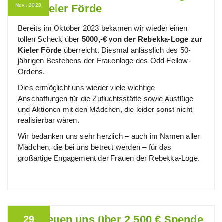
Nov., 2023
zur Kieler Förde
Bereits im Oktober 2023 bekamen wir wieder einen
tollen Scheck über
5000,-€ von der Rebekka-Loge zur
Kieler Förde
überreicht. Diesmal anlässlich des 50-
jährigen Bestehens der Frauenloge des Odd-Fellow-
Ordens.
Dies ermöglicht uns wieder viele wichtige
Anschaffungen für die Zufluchtsstätte sowie Ausflüge
und Aktionen mit den Mädchen, die leider sonst nicht
realisierbar wären.
Wir bedanken uns sehr herzlich – auch im Namen aller
Mädchen, die bei uns betreut werden – für das
großartige Engagement der Frauen der Rebekka-Loge.
Wir freuen uns über 2.500 € Spende
29