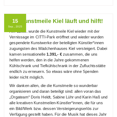
Die Kunstmeile Kiel läuft und hilft!
15
Sep., 2025
Am 12.09. wurde die Kunstmeile Kiel wieder mit der
Vernissage im CITTI-Park eröffnet und wieder wurden
gespendete Kunstwerke der beteiligten Künstler*innen
zugungsten des Mädchenhauses Kiel versteigert. Dabei
kamen sensationelle
1.391,- €
zusammen, die uns
helfen werden, den in die Jahre gekommenen
Kühlschrank und Tiefkühlschrank in der Zufluchtsstätte
endlich zu erneuern. So etwas wäre ohne Spenden
leider nicht möglich.
Wir danken allen, die die Kunstmeile so wunderbar
organisieren und daran beteiligt sind: allen voran das
„Orgateam“ Doris Heldt, Sabine Lühr und Karin Haß und
alle kreativen Kunstmeilen-Künstler*innen, die für uns
ein Bild/Werk bzw. dessen Versteigerungserlös zur
Verfügung gestellt haben. Für die Musik hat dieses Jahr