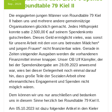
Sep., 2023
von Roundtable 79 Kiel II
Die engagierten jungen Männer von Roundtable 79 Kiel
II haben uns und mehrere andere gemeinnützige
Organisationen glücklich gemacht. Jedes Hilfsprojekt
konnte satte 2.500,00 € auf seinem Spendenkonto
gutschreiben. Dieses Geld ermöglicht vieles, was sonst
für unsere Arbeit mit den von uns betreuten Mädchen*
und jungen Frauen* nicht finanzierbar wäre. Gerade in
Zeiten steigender Ausgaben werden die vorhandenen
Finanzmittel immer knapper. Unser OB Ulf Kämpfer, der
bei der Spendenübergabe am 28.09.2023 anwesend
war, wies bei dieser Gelegenheit noch einmal darauf
hin, dass große Teile der Sozialen Arbeit ohne
ehrenamtliches Engagement und Spenden nicht
möglich wären.
Dem können wir uns nur anschließen und bedanken
uns in diesem Sinne herzlich bei Roundtable 79 Kiel II.
Am 05.10.2023 ist dazu folgender Artikel in den Kieler