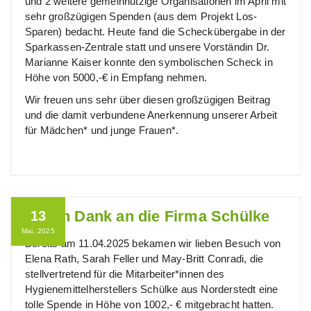
und 2 weitere gemeinnützige Organisationen im April mit
sehr großzügigen Spenden (aus dem Projekt Los-
Sparen) bedacht. Heute fand die Scheckübergabe in der
Sparkassen-Zentrale statt und unsere Vorständin Dr.
Marianne Kaiser konnte den symbolischen Scheck in
Höhe von 5000,-€ in Empfang nehmen.
Wir freuen uns sehr über diesen großzügigen Beitrag
und die damit verbundene Anerkennung unserer Arbeit
für Mädchen* und junge Frauen*.
Vielen Dank an die Firma Schülke
13
Mai, 2025
Bereits am 11.04.2025 bekamen wir lieben Besuch von
Elena Rath, Sarah Feller und May-Britt Conradi, die
stellvertretend für die Mitarbeiter*innen des
Hygienemittelherstellers Schülke aus Norderstedt eine
tolle Spende in Höhe von 1002,- € mitgebracht hatten.