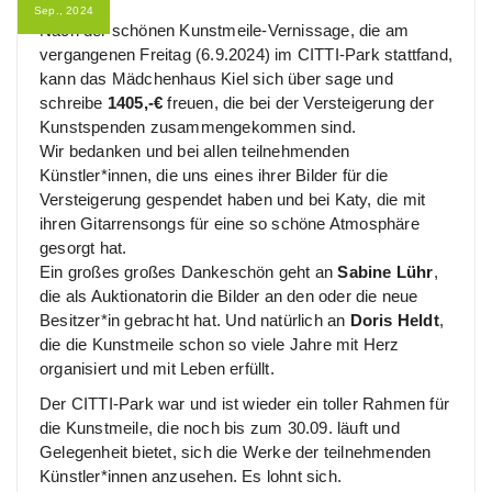
Sep., 2024
Nach der schönen Kunstmeile-Vernissage, die am
vergangenen Freitag (6.9.2024) im CITTI-Park stattfand,
kann das Mädchenhaus Kiel sich über sage und
schreibe
1405,-€
freuen, die bei der Versteigerung der
Kunstspenden zusammengekommen sind.
Wir bedanken und bei allen teilnehmenden
Künstler*innen, die uns eines ihrer Bilder für die
Versteigerung gespendet haben und bei Katy, die mit
ihren Gitarrensongs für eine so schöne Atmosphäre
gesorgt hat.
Ein großes großes Dankeschön geht an
Sabine Lühr
,
die als Auktionatorin die Bilder an den oder die neue
Besitzer*in gebracht hat. Und natürlich an
Doris Heldt
,
die die Kunstmeile schon so viele Jahre mit Herz
organisiert und mit Leben erfüllt.
Der CITTI-Park war und ist wieder ein toller Rahmen für
die Kunstmeile, die noch bis zum 30.09. läuft und
Gelegenheit bietet, sich die Werke der teilnehmenden
Künstler*innen anzusehen. Es lohnt sich.