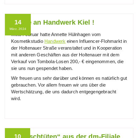
Danke an Handwerk Kiel !
14
März, 2024
Mitte Februar hatte Annette Hülnhagen vom
Kosmetikstudio
Handwerk
einen Influencer-Flohmarkt in
der Holtenauer Straße veranstaltet und in Kooperation
mit anderen Geschäften aus der Holtenauer mit dem
Verkauf von Tombola-Losen 200,- € eingenommen, die
sie uns nun gespendet haben.
Wir freuen uns sehr darüber und können es natürlich gut
gebrauchen. Vor allem freuen wir uns über die
Wertschätzung, die uns dadurch entgegengebracht
wird.
„Wunschtüten“ aus der dm-Filiale
10