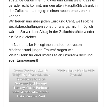
zustande gekommen und wer uns kennt weiß, dass er
gerade recht kommt, um den alten Hauptkühlschrank in
der Zufluchtsstätte gegen einen neuen ersetzen zu
können.
Wir freuen uns über jeden Euro und Cent, weil solche
Ersatzbeschaffungen sonst für uns gar nicht möglich
wären. So wird der Alltag in der Zufluchtsstätte wieder
ein Stück leichter.
Im Namen aller Kolleginnen und der betreuten
Mädchen*und jungen Frauen* sagen wir:
Vielen Dank für euer Interesse an unserer Arbeit und
euer Engagement!
Karen Rost von der IB-
Vielen Dank für die tolle
SH (Mitte) überreicht den
Spende!
Spendenscheck an
Susanne Eichler und
Thuany Victor Barbosa
vom Mädchenhaus Kiel.
Foto: Kerstin Prüß