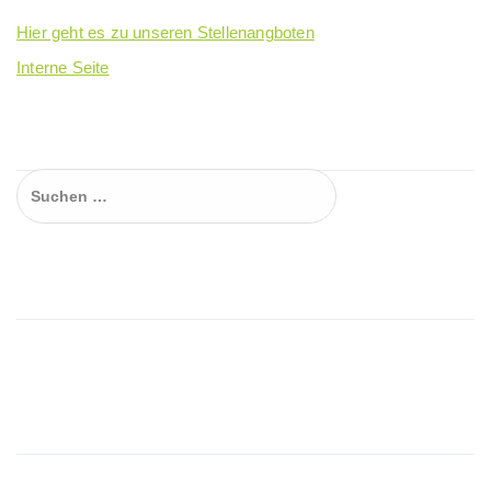
Hier geht es zu unseren Stellenangboten
Interne Seite
Suchen…
Suchen
nach:
Wir beraten auch online !
Wir werden…