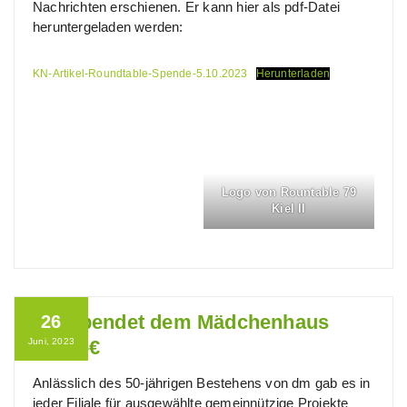
Nachrichten erschienen. Er kann hier als pdf-Datei
heruntergeladen werden:
KN-Artikel-Roundtable-Spende-5.10.2023
Herunterladen
Logo von Rountable 79
Kiel II
dm spendet dem Mädchenhaus
26
Juni, 2023
1000,-€
Anlässlich des 50-jährigen Bestehens von dm gab es in
jeder Filiale für ausgewählte gemeinnützige Projekte