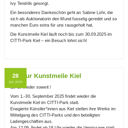
Ivy Tendrils gesorgt.
Ein besonderes Dankeschön geht an Sabine Lühr, die
sich als Auktionatorin den Mund fusselig geredet und so
manchen Euro extra für uns rausgeholt hat.
Die Kunstmeile Kiel läuft noch bis zum 30.09.2025 im
CITTI-Park Kiel – ein Besuch lohnt sich!
Auf zur Kunstmeile Kiel
28
Juli, 2025
Es ist wieder soweit !
Vom 1.-30. September 2025 findet wieder die
Kunstmeile Kiel im CITTI-Park statt.
Enagierte Künstler*innen aus Kiel stellen ihre Werke im
Mittelgang des CITTI-Parks und den beteiligten
Ladengeschäften aus.
Am 12.09. findet ab 18 Uhr wieder die Vernissage statt,