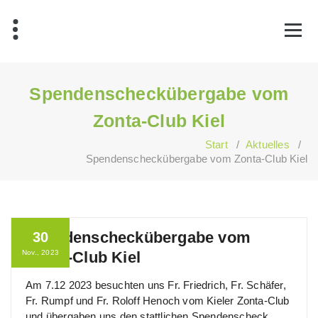
Zum
Inhalt
springen
Spendenscheckübergabe vom
Zonta-Club Kiel
Start
/
Aktuelles
/
Spendenscheckübergabe vom Zonta-Club Kiel
Spendenscheckübergabe vom
30
Nov., 2023
Zonta-Club Kiel
Am 7.12 2023 besuchten uns Fr. Friedrich, Fr. Schäfer,
Fr. Rumpf und Fr. Roloff Henoch vom Kieler Zonta-Club
und übergaben uns den stattlichen Spendenscheck