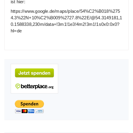
ist hier:
https://www.google.de/maps/place/54%C2%B018%275
4.3%22N+10%C2%B009%2727.8%22E/@54.3149181,1
0.1588338,230m/data=!3m1!1e3!4m2!3m1!1s0x0:0x0?
hl=de