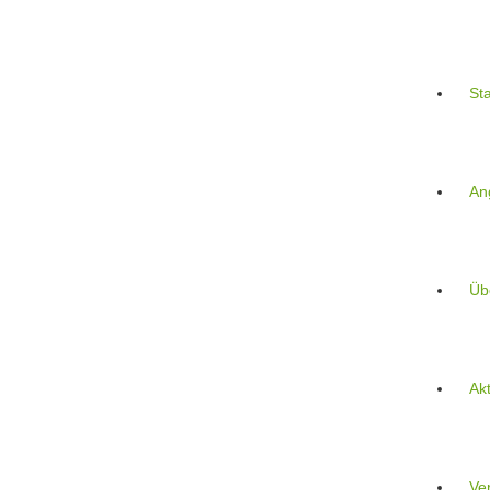
Zum
Inhalt
springen
Sta
An
Üb
Akt
Ve