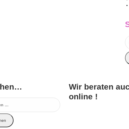
S
n
chen…
Wir beraten au
online !