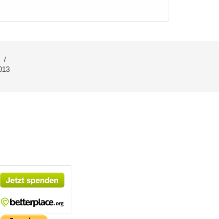
/
013