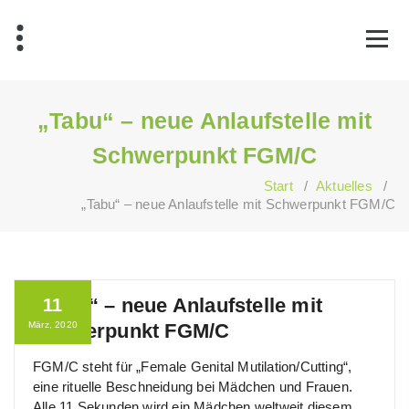
Zum
Inhalt
springen
„Tabu“ – neue Anlaufstelle mit
Schwerpunkt FGM/C
Start
/
Aktuelles
/
„Tabu“ – neue Anlaufstelle mit Schwerpunkt FGM/C
„Tabu“ – neue Anlaufstelle mit
11
März, 2020
Schwerpunkt FGM/C
FGM/C steht für „Female Genital Mutilation/Cutting“,
eine rituelle Beschneidung bei Mädchen und Frauen.
Alle 11 Sekunden wird ein Mädchen weltweit diesem