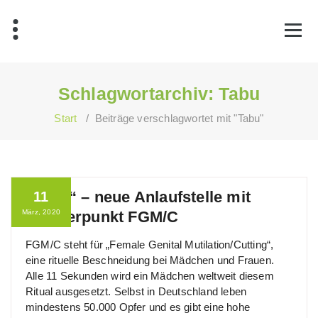
Zum
Inhalt
springen
Schlagwortarchiv: Tabu
Start
/
Beiträge verschlagwortet mit "Tabu"
„Tabu“ – neue Anlaufstelle mit
11
März, 2020
Schwerpunkt FGM/C
FGM/C steht für „Female Genital Mutilation/Cutting“,
eine rituelle Beschneidung bei Mädchen und Frauen.
Alle 11 Sekunden wird ein Mädchen weltweit diesem
Ritual ausgesetzt. Selbst in Deutschland leben
mindestens 50.000 Opfer und es gibt eine hohe