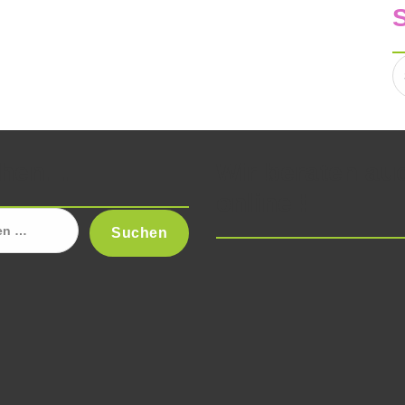
S
n
chen…
Wir beraten au
online !