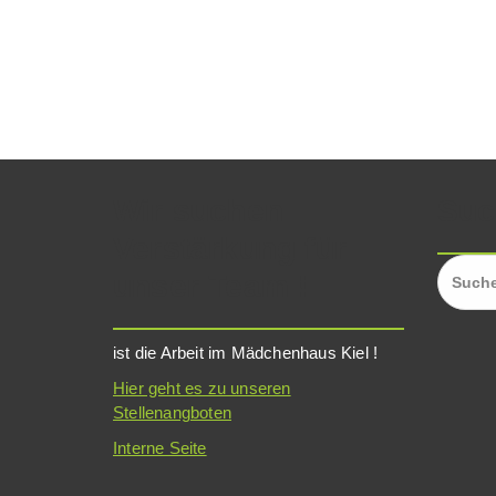
Wir suchen
Su
Verstärkung für
Suchen
unser Team !
nach:
ist die Arbeit im Mädchenhaus Kiel !
Hier geht es zu unseren
Stellenangboten
Interne Seite