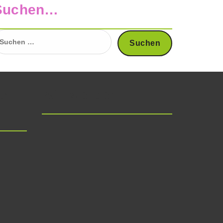
Suchen…
uchen
ach:
ch
Wir werden…