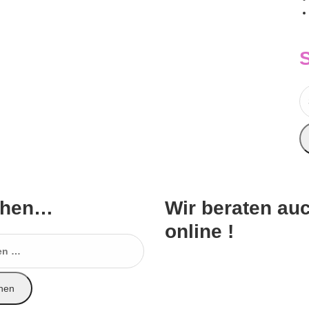
S
n
chen…
Wir beraten au
online !