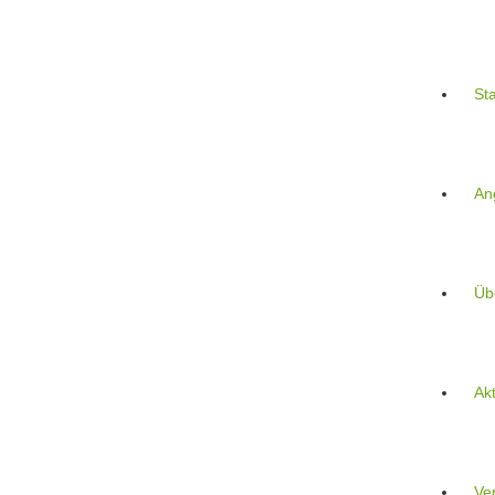
Zum
Inhalt
springen
Sta
An
Üb
Akt
Ve