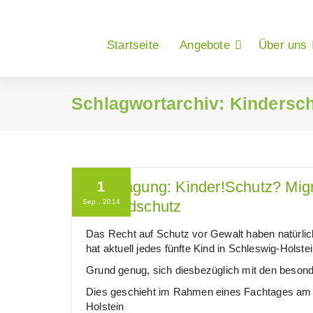
Zum
Inhalt
springen
Startseite
Angebote
Über uns
Schlagwortarchiv: Kindersc
Fachtagung: Kinder!Schutz? Migr
1
Sep., 2014
Jugendschutz
Das Recht auf Schutz vor Gewalt haben natürlich
hat aktuell jedes fünfte Kind in Schleswig-Holstei
Grund genug, sich diesbezüglich mit den besond
Dies geschieht im Rahmen eines Fachtages am 
Holstein