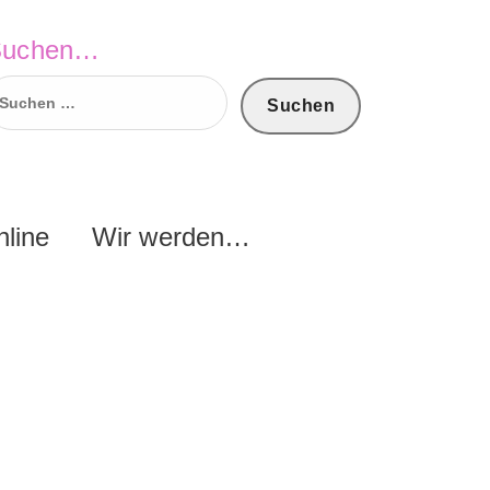
Suchen…
uchen
ach:
nline
Wir werden…