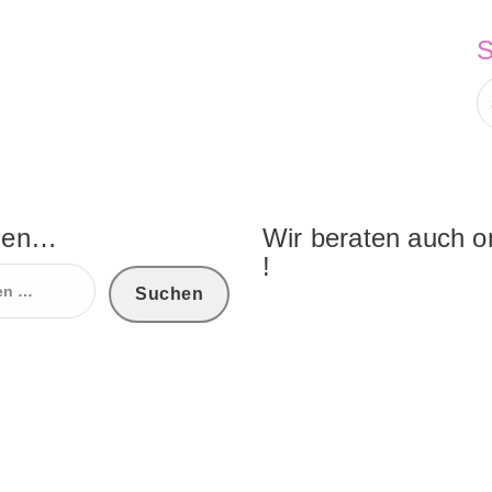
S
n
hen…
Wir beraten auch o
!