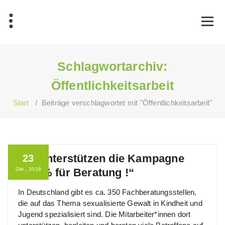
Zum
Inhalt
springen
Schlagwortarchiv:
Öffentlichkeitsarbeit
Start
/
Beiträge verschlagwortet mit "Öffentlichkeitsarbeit"
Wir unterstützen die Kampagne
23
Okt., 2018
„100% für Beratung !“
In Deutschland gibt es ca. 350 Fachberatungsstellen,
die auf das Thema sexualisierte Gewalt in Kindheit und
Jugend spezialisiert sind. Die Mitarbeiter*innen dort