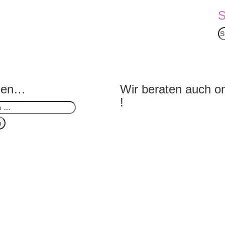
S
n
hen…
Wir beraten auch on
!