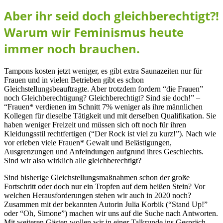
Aber ihr seid doch gleichberechtigt?!
Warum wir Feminismus heute
immer noch brauchen.
Tampons kosten jetzt weniger, es gibt extra Saunazeiten nur für
Frauen und in vielen Betrieben gibt es schon
Gleichstellungsbeauftragte. Aber trotzdem fordern “die Frauen”
noch Gleichberechtigung? Gleichberechtigt? Sind sie doch!” –
“Frauen* verdienen im Schnitt 7% weniger als ihre männlichen
Kollegen für dieselbe Tätigkeit und mit derselben Qualifikation. Sie
haben weniger Freizeit und müssen sich oft noch für ihren
Kleidungsstil rechtfertigen (“Der Rock ist viel zu kurz!”). Nach wie
vor erleben viele Frauen* Gewalt und Belästigungen,
Ausgrenzungen und Anfeindungen aufgrund ihres Geschlechts.
Sind wir also wirklich alle gleichberechtigt?
Sind bisherige Gleichstellungsmaßnahmen schon der große
Fortschritt oder doch nur ein Tropfen auf dem heißen Stein? Vor
welchen Herausforderungen stehen wir auch in 2020 noch?
Zusammen mit der bekannten Autorin Julia Korbik (“Stand Up!”
oder “Oh, Simone”) machen wir uns auf die Suche nach Antworten.
Mit weiteren Gästen wollen wir in einer Talkrunde ins Gespräch